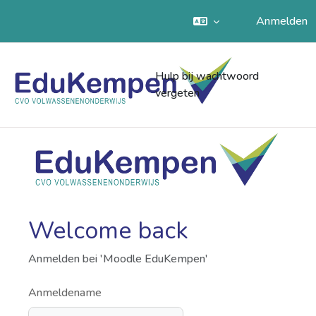
Anmelden
Zum Hauptinhalt
Hulp bij wachtwoord
vergeten
Welcome back
Anmelden bei 'Moodle EduKempen'
Anmeldename